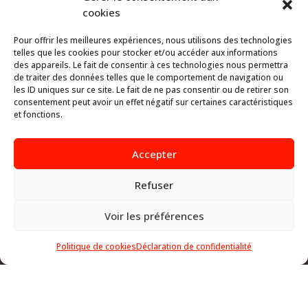
cookies
Nous vous proposons des réalisations de prototypes et
Pour offrir les meilleures expériences, nous utilisons des technologies
essais de faisabilité (choix de la matière).
telles que les cookies pour stocker et/ou accéder aux informations
des appareils. Le fait de consentir à ces technologies nous permettra
Nous mettons nos compétences et notre expérience à votre
de traiter des données telles que le comportement de navigation ou
les ID uniques sur ce site. Le fait de ne pas consentir ou de retirer son
service. Nous sommes en effet à même de vous apporter un
consentement peut avoir un effet négatif sur certaines caractéristiques
conseil technique personnalisé quant aux choix de la matière,
et fonctions.
des techniques d’assemblage, des tolérances et au
dimensionnement des pièces.
Accepter
Claude Piguet SA
Refuser
Rue du Jura 23
CH-1422 Grandson
Voir les préférences
Suisse
Téléphone
024 445 38 88
Politique de cookies
Déclaration de confidentialité
Appeler
E-mail
Plan d'accès
Fax 024 445 21 20
Lundi – Jeudi