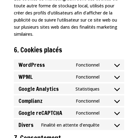
toute autre forme de stockage local, utilisés pour
créer des profils d’utilisateurs afin d’afficher de la
publicité ou de suivre l’utilisateur sur ce site web ou
sur plusieurs sites web dans des finalités marketing
similaires.
6. Cookies placés
WordPress
Fonctionnel
Consent
to
WPML
Fonctionnel
Consent
service
to
Google Analytics
Statistiques
wordpress
Consent
service
to
Complianz
Fonctionnel
wpml
Consent
service
to
Google reCAPTCHA
Fonctionnel
google-
Consent
service
analytics
to
Divers
Finalité en attente d’enquête
complianz
Consent
service
to
7. Consentement
google-